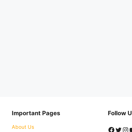
Important Pages
Follow U
About Us
Faceb
Twitt
In