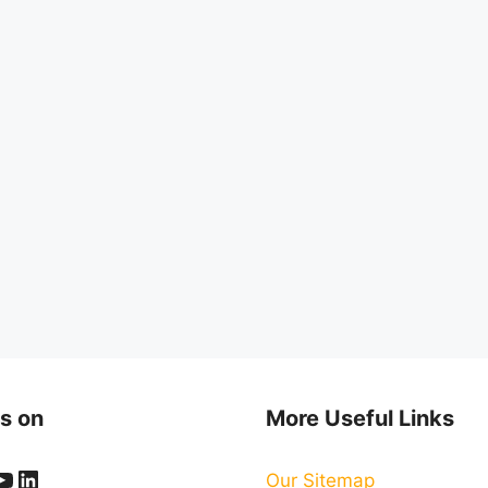
s on
More Useful Links
ook
er
stagram
YouTube
LinkedIn
Our Sitemap