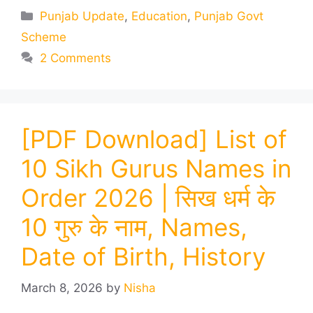
Categories
Punjab Update
,
Education
,
Punjab Govt
Scheme
2 Comments
[PDF Download] List of
10 Sikh Gurus Names in
Order 2026 | सिख धर्म के
10 गुरु के नाम, Names,
Date of Birth, History
March 8, 2026
by
Nisha