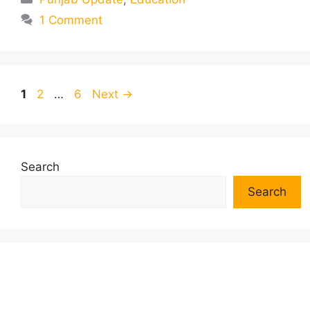
1 Comment
Page
Page
Page
1
2
…
6
Next
→
Search
Search