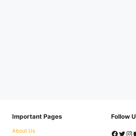
Important Pages
Follow U
About Us
Faceb
Twitt
In