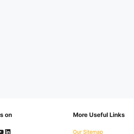
s on
More Useful Links
ook
er
stagram
YouTube
LinkedIn
Our Sitemap