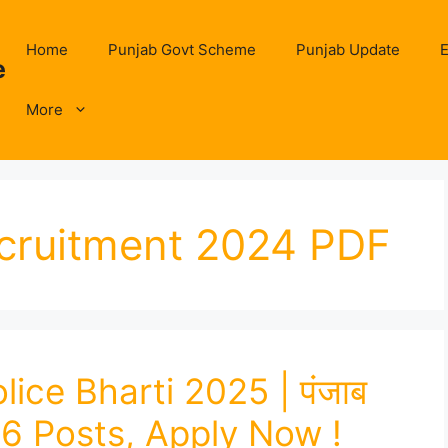
Home
Punjab Govt Scheme
Punjab Update
E
e
More
ecruitment 2024 PDF
ice Bharti 2025 | पंजाब
 1746 Posts, Apply Now !