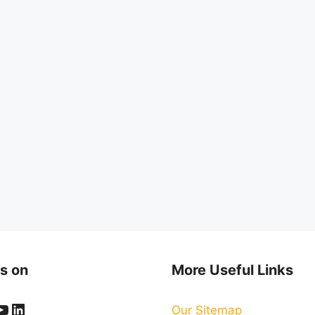
s on
More Useful Links
ook
er
stagram
YouTube
LinkedIn
Our Sitemap