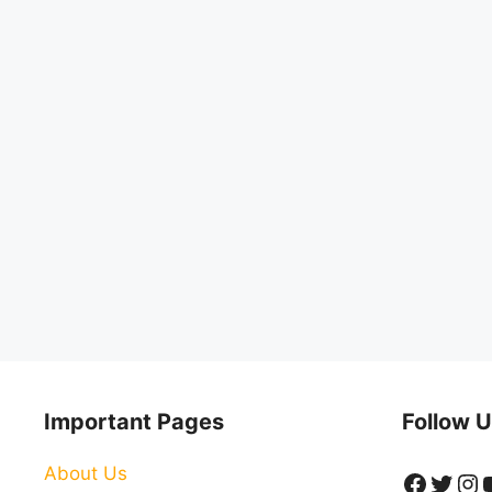
Important Pages
Follow U
About Us
Faceb
Twitt
In