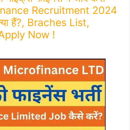
finance Recruitment 2024
क्या हैं?, Braches List,
Apply Now !