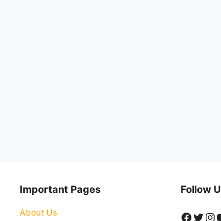
Important Pages
Follow U
About Us
Faceb
Twitt
In