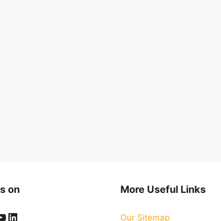
s on
More Useful Links
ook
er
stagram
YouTube
LinkedIn
Our Sitemap