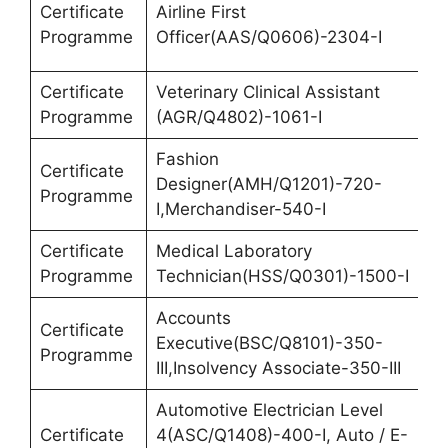
Certificate
Airline First
Programme
Officer(AAS/Q0606)-2304-I
Certificate
Veterinary Clinical Assistant
Programme
(AGR/Q4802)-1061-I
Fashion
Certificate
Designer(AMH/Q1201)-720-
Programme
I,Merchandiser-540-I
Certificate
Medical Laboratory
Programme
Technician(HSS/Q0301)-1500-I
Accounts
Certificate
Executive(BSC/Q8101)-350-
Programme
III,Insolvency Associate-350-III
Automotive Electrician Level
Certificate
4(ASC/Q1408)-400-I, Auto / E-