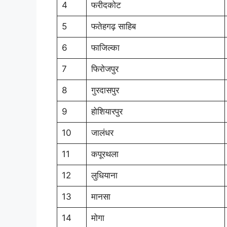
4
फरीदकोट
5
फतेहगढ़ साहिब
6
फाजिल्का
7
फिरोजपुर
8
गुरदासपुर
9
होशियारपुर
10
जालंधर
11
कपूरथला
12
लुधियाना
13
मानसा
14
मोगा