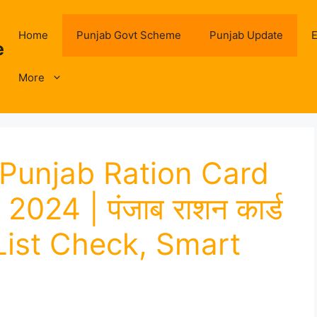
Home
Punjab Govt Scheme
Punjab Update
E
e
More
Punjab Ration Card
024 | पंजाब राशन कार्ड
, List Check, Smart