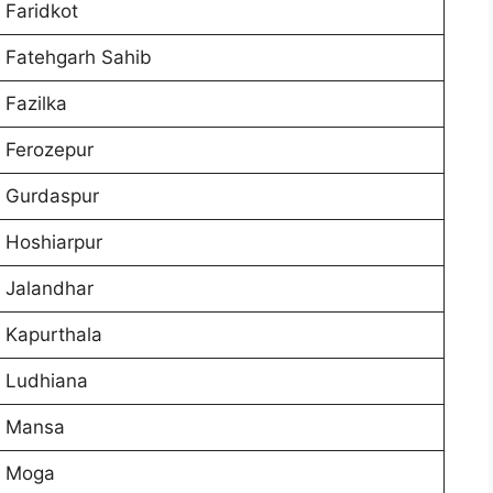
Faridkot
Fatehgarh Sahib
Fazilka
Ferozepur
Gurdaspur
Hoshiarpur
Jalandhar
Kapurthala
Ludhiana
Mansa
Moga