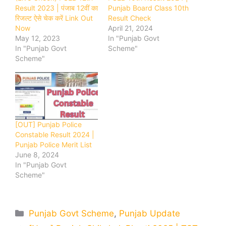
Result 2023 | पंजाब 12वीं का
Punjab Board Class 10th
रिजल्ट ऐसे चेक करें Link Out
Result Check
Now
April 21, 2024
May 12, 2023
In "Punjab Govt
In "Punjab Govt
Scheme"
Scheme"
[OUT] Punjab Police
Constable Result 2024 |
Punjab Police Merit List
June 8, 2024
In "Punjab Govt
Scheme"
Categories
Punjab Govt Scheme
,
Punjab Update