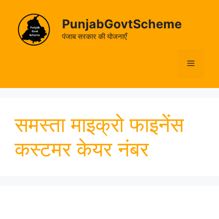
Skip
to
PunjabGovtScheme
content
पंजाब सरकार की योजनाएँ
Menu
समस्ता माइक्रो फाइनेंस
कस्टमर केयर नंबर