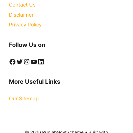
Contact Us
Disclaimer
Privacy Policy
Follow Us on
Facebook
Twitter
Instagram
YouTube
LinkedIn
More Useful Links
Our Sitemap
© 2026 PunjabGovtScheme
• Built with