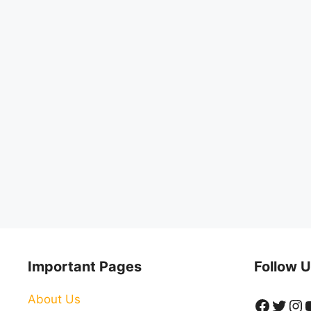
Important Pages
Follow U
About Us
Faceb
Twitt
In