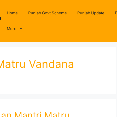
Home
Punjab Govt Scheme
Punjab Update
E
e
More
Matru Vandana
han Mantri Matru