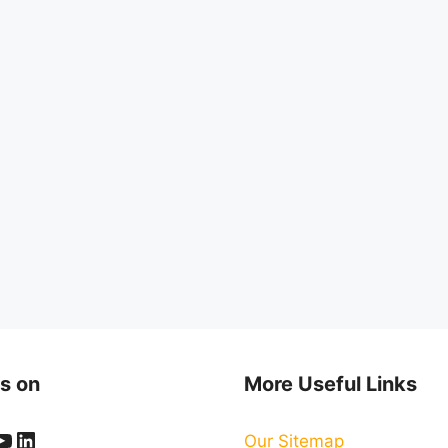
s on
More Useful Links
ook
er
stagram
YouTube
LinkedIn
Our Sitemap