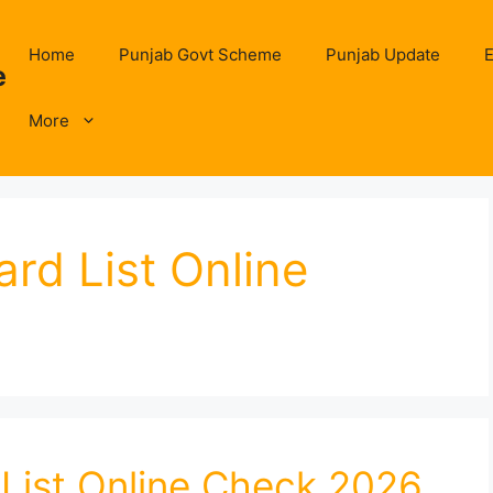
Home
Punjab Govt Scheme
Punjab Update
E
e
More
rd List Online
List Online Check 2026