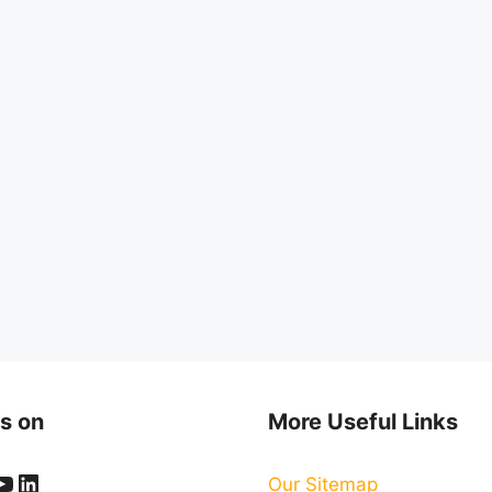
s on
More Useful Links
ook
er
stagram
YouTube
LinkedIn
Our Sitemap