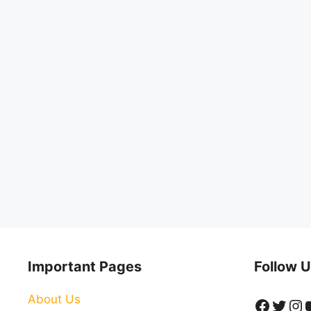
Important Pages
Follow U
About Us
Faceb
Twitt
In