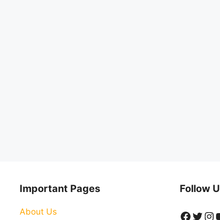
Important Pages
Follow U
About Us
Faceb
Twitt
In