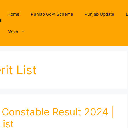
Home
Punjab Govt Scheme
Punjab Update
E
e
More
it List
 Constable Result 2024 |
List