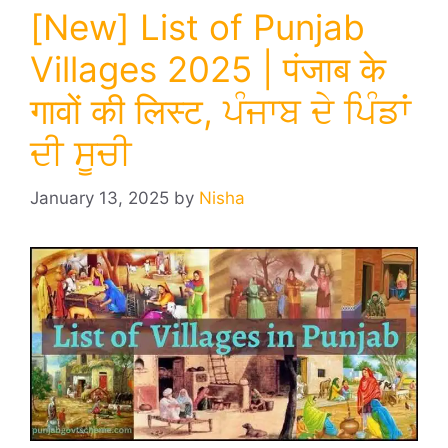
[New] List of Punjab
Villages 2025 | पंजाब के
गावों की लिस्ट, ਪੰਜਾਬ ਦੇ ਪਿੰਡਾਂ
ਦੀ ਸੂਚੀ
January 13, 2025
by
Nisha