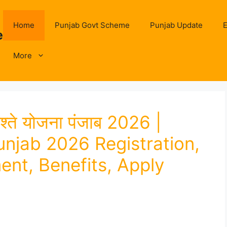
Home
Punjab Govt Scheme
Punjab Update
E
e
More
ते योजना पंजाब 2026 |
njab 2026 Registration,
ment, Benefits, Apply