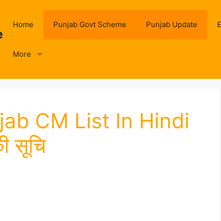
Home
Punjab Govt Scheme
Punjab Update
E
e
More
ab CM List In Hindi
की सूचि