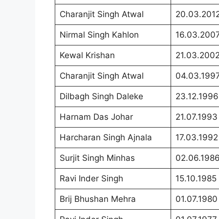
Charanjit Singh Atwal
20.03.201
Nirmal Singh Kahlon
16.03.200
Kewal Krishan
21.03.200
Charanjit Singh Atwal
04.03.199
Dilbagh Singh Daleke
23.12.1996
Harnam Das Johar
21.07.1993
Harcharan Singh Ajnala
17.03.1992
Surjit Singh Minhas
02.06.198
Ravi Inder Singh
15.10.1985
Brij Bhushan Mehra
01.07.1980