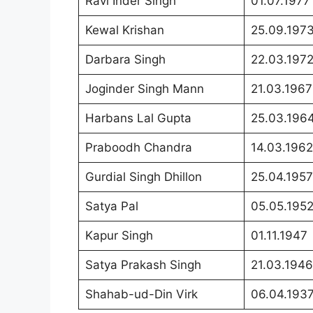
Ravi Inder Singh
01.07.1977
Kewal Krishan
25.09.197
Darbara Singh
22.03.1972
Joginder Singh Mann
21.03.1967
Harbans Lal Gupta
25.03.196
Praboodh Chandra
14.03.1962
Gurdial Singh Dhillon
25.04.1957
Satya Pal
05.05.195
Kapur Singh
01.11.1947
Satya Prakash Singh
21.03.1946
Shahab-ud-Din Virk
06.04.193