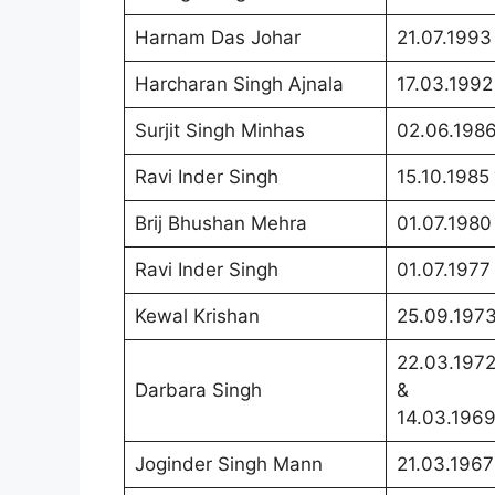
Harnam Das Johar
21.07.1993
Harcharan Singh Ajnala
17.03.1992
Surjit Singh Minhas
02.06.1986
Ravi Inder Singh
15.10.1985
Brij Bhushan Mehra
01.07.1980
Ravi Inder Singh
01.07.1977
Kewal Krishan
25.09.1973
22.03.1972
Darbara Singh
&
14.03.1969
Joginder Singh Mann
21.03.1967