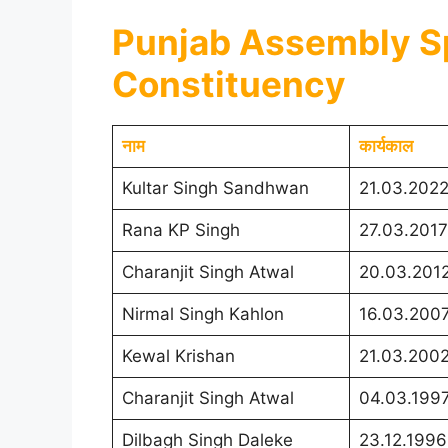
Punjab Assembly Sp
Constituency
नाम
कार्यकाल
Kultar Singh Sandhwan
21.03.2022
Rana KP Singh
27.03.2017
Charanjit Singh Atwal
20.03.2012
Nirmal Singh Kahlon
16.03.2007
Kewal Krishan
21.03.2002
Charanjit Singh Atwal
04.03.1997
Dilbagh Singh Daleke
23.12.1996